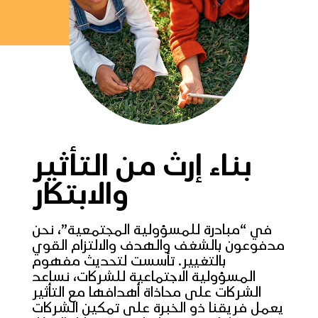
بناء إرث من التأثير
والابتكار
في “مبادرة للمسؤولية المجتمعية”، نحن
مدفوعون بالشغف والهدف والالتزام القوي
بالتغيير. تأسست لتحديث مفهوم
المسؤولية الاجتماعية للشركات، نساعد
الشركات على محاذاة أهدافها مع التأثير
يعمل فريقنا ذو الخبرة على تمكين الشركات