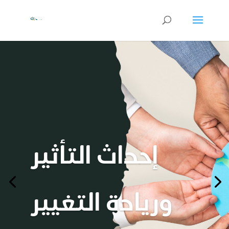
ابدأ إرثا يتجاوز ما
وراء عملك إلى